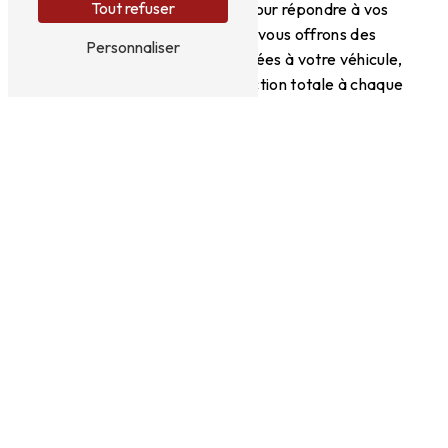
Tout refuser
entièrement personnalisé pour répondre à vos
besoins spécifiques. Nous vous offrons des
Personnaliser
solutions sur mesure et adaptées à votre véhicule,
garantissant ainsi une satisfaction totale à chaque
intervention.
Pour toute demande de reproduction de clé de
voiture à Avignon, faites confiance à Sodalsac Clés
Express. Contactez-nous dès aujourd'hui au 04 90
85 94 00 pour bénéficier de notre expertise
professionnelle et de notre service rapide et
efficace.
En savoir plus
Contactez-nous