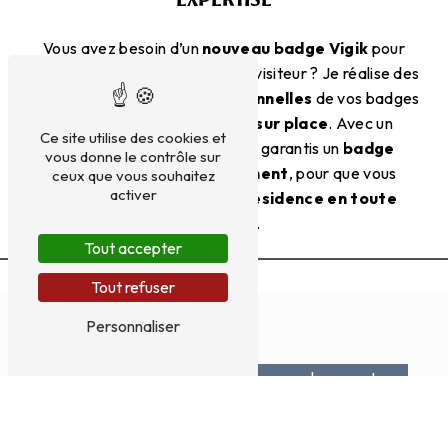
Vous avez besoin d’un
nouveau badge Vigik
pour
votre famille, un locataire ou un visiteur ? Je réalise des
copies conformes et fonctionnelles
de vos badges
d’habitation,
directement sur place
. Avec un
Ce site utilise des cookies et
matériel professionnel
, je garantis un
badge
vous donne le contrôle sur
opérationnel immédiatement
, pour que vous
ceux que vous souhaitez
activer
puissiez
accéder à votre résidence en toute
sécurité
.
Tout accepter
Tout refuser
Personnaliser
Que ce soit pour un duplicata, un remplacement ou
une reprogrammation
UN SERVICE COMPLET POUR TOUS VOS